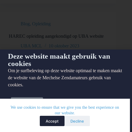
Blog
,
Opleiding
HAREC opleiding aangekondigd op UBA website
UBA MCL
10 oktober 2023
Deze website maakt gebruik van
cookies
Om je surfbeleving op deze website optimaal te maken maakt
de website van de Mechelse Zendamateurs gebruik van
cookies.
Meer info
We use cookies to ensure that we give you the best experience on
our website.
Prima voor mij
Accept
Decline
Copyright © 2026 - UBA MCL