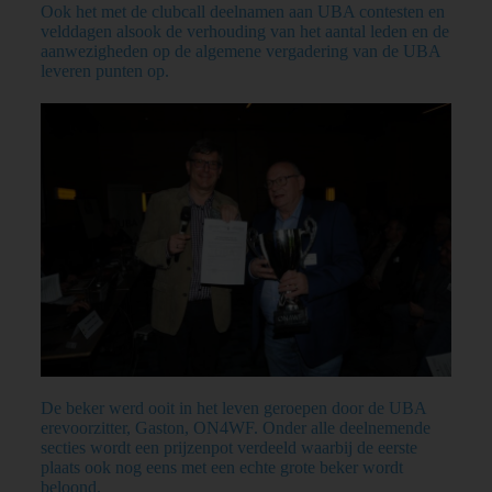
Ook het met de clubcall deelnamen aan UBA contesten en
velddagen alsook de verhouding van het aantal leden en de
aanwezigheden op de algemene vergadering van de UBA
leveren punten op.
De beker werd ooit in het leven geroepen door de UBA
erevoorzitter, Gaston, ON4WF. Onder alle deelnemende
secties wordt een prijzenpot verdeeld waarbij de eerste
plaats ook nog eens met een echte grote beker wordt
beloond.